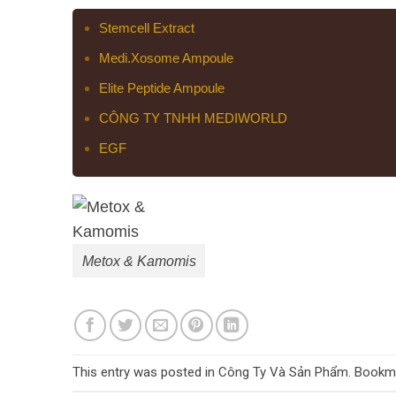
Stemcell Extract
Medi.Xosome Ampoule
Elite Peptide Ampoule
CÔNG TY TNHH MEDIWORLD
EGF
Metox & Kamomis
This entry was posted in
Công Ty Và Sản Phẩm
. Bookm