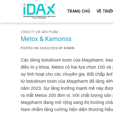
Skip
to
TRANG CHỦ
VỀ TRIỂ
content
CÔNG TY VÀ SẢN PHẨM
Metox & Kamomis
POSTED ON
24/02/2020
BY
ADMIN
Các dòng botulinum toxin của Maypharm, ba
điều trị y khoa. Metox có hai lựa chọn 100 v
sự linh hoạt cho các chuyên gia. Bất chấp ả
từ botulinum toxin của Maypharm đã tăng 48%
năm 2023. Sự tăng trưởng mạnh mẽ này được t
ra mắt Metox 200 đơn vị. Với chất lượng sản
Maypharm đang mở rộng sang thị trường châu Á
Nam nhằm tăng cường hiện diện thương hiệu