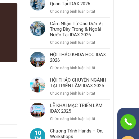
Quan Tại IDAX 2026
Bùng
Nổ
ở
Chức năng bình luận bị tắt
Với
Cảm
Chuỗi
Nhận
Cảm Nhận Từ Các Đơn Vị
Hoạt
Trưng Bày Trong & Ngoài
Của
Động
Nước Tại IDAX 2026
Khách
Chuyên
Tham
ở
Chức năng bình luận bị tắt
Môn,
Quan
Cảm
Kết
Tại
Nhận
HỘI THẢO KHOA HỌC IDAX
Nối
IDAX
2026
Từ
Và
2026
Các
ở
Chức năng bình luận bị tắt
Trải
Đơn
HỘI
Nghiệm
Vị
THẢO
HỘI THẢO CHUYÊN NGÀNH
Trưng
TẠI TRIỂN LÃM IDAX 2025
KHOA
Bày
HỌC
ở
Chức năng bình luận bị tắt
Trong
IDAX
HỘI
&
2026
THẢO
LỄ KHAI MẠC TRIỂN LÃM
Ngoài
IDAX 2025
CHUYÊN
Nước
NGÀNH
ở
Chức năng bình luận bị tắt
Tại
TẠI
LỄ
IDAX
TRIỂN
KHAI
Chương Trình Hands – On,
2026
10
LÃM
Workshops
MẠC
Th4