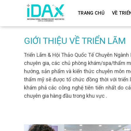
Skip
to
TRANG CHỦ
VỀ TRIỂ
content
GIỚI THIỆU VỀ TRIỂN LÃM
Triển
Lãm
&
Hội
Thảo Quốc
Tế
Chuyên
Ngành
chuyên
gia
,
các
chủ
phòng
khám
/spa/
thẩm
m
hướng
,
sản
phẩm
và
kiến
thức
chuyên
môn
m
thẩm
mỹ
sẽ
được
tổ
chức
đồng
thời
với
triển
khám
phá
các
công
nghệ
tiên
tiến
nhất
do
cá
chuyên
gia
hàng
đầu
trong
khu
vực
.