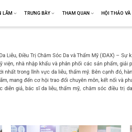
N LÃM
TRƯNG BÀY
THAM QUAN
HỘI THẢO VÀ
Da
Liễu,
Điều
Trị
Chăm
Sóc
Da
và
Thẩm
Mỹ
(IDAX)
–
Sự
k
ỹ
viện
,
nhà
nhập
khẩu
và
phân
phối
các
sản
phẩm
,
giải
ới
nhất
trong
lĩnh
vực
da
liễu
,
thẩm
mỹ
.
Bên
cạnh
đó
,
hà
lãm
,
mang
đến
cơ
hội
trao
đổi
chuyên
môn
,
kết
nối
và
ph
c
diễn
giả
,
bác
sĩ
da
liễu
,
thẩm
mỹ
,
chăm
sóc
điều
trị
d