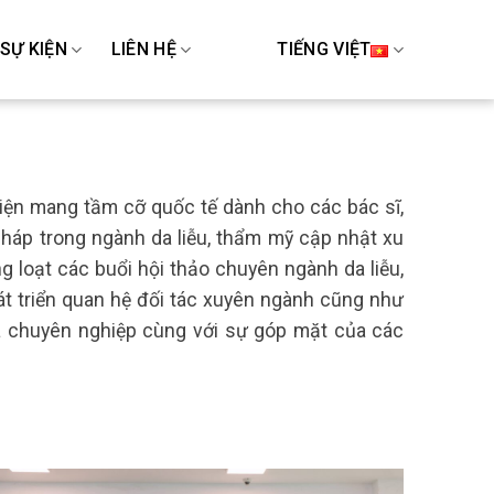
 SỰ KIỆN
LIÊN HỆ
TIẾNG VIỆT
iện
mang
tầm
cỡ
quốc
tế
dành
cho
các
bác
sĩ
,
pháp
trong
ngành
da
liễu
,
thẩm
mỹ
cập
nhật
xu
ng
loạt
các
buổi
hội
thảo
chuyên
ngành
da
liễu
,
át
triển
quan
hệ
đối
tác
xuyên
ngành
cũng
như
a
chuyên
nghiệp
cùng
với
sự
góp
mặt
của
các