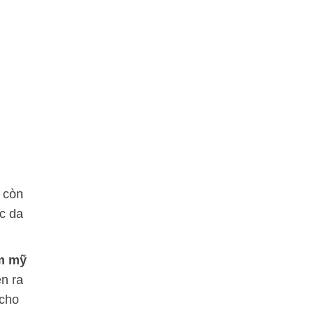
 còn
ực da
ẩm mỹ
ễn ra
cho