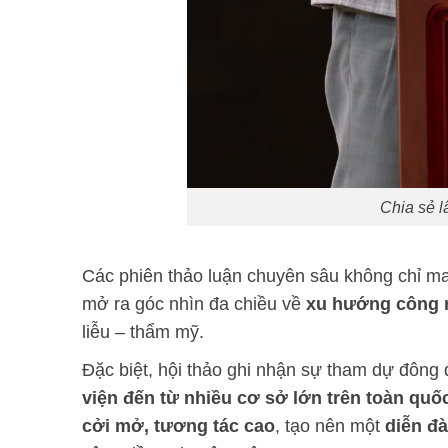
Chia sẻ l
Các phiên thảo luận chuyên sâu không chỉ 
mở ra góc nhìn đa chiều về
xu hướng công n
liễu – thẩm mỹ.
Đặc biệt, hội thảo ghi nhận sự tham dự đông
viện đến từ nhiều cơ sở lớn trên toàn quố
cởi mở, tương tác cao
, tạo nên một
diễn đà