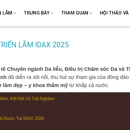
N LÃM
TRƯNG BÀY
THAM QUAN
HỘI THẢO VÀ
RIỂN LÃM IDAX 2025
 tế Chuyên ngành Da liễu, Điều trị Chăm sóc Da và 
ành
đã diễn ra sôi nổi, thu hút sự tham gia của đông đả
sở làm đẹp – y khoa thẩm mỹ
từ khắp cả nước.
ôn, Kết Nối Và Trải Nghiệm
ài Nước Tại IDAX 2026