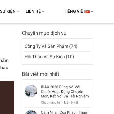
 SỰ KIỆN
LIÊN HỆ
TIẾNG VIỆT
Chuyên mục dịch vụ
Công Ty Và Sản Phẩm
(74)
Hội Thảo Và Sự Kiện
(10)
Thẩm
o
bác
Bài viết mới nhất
IDAX 2026 Bùng Nổ Với
Chuỗi Hoạt Động Chuyên
Môn, Kết Nối Và Trải Nghiệm
ở
Chức năng bình luận bị tắt
IDAX
2026
Cảm Nhận Của Khách Tham