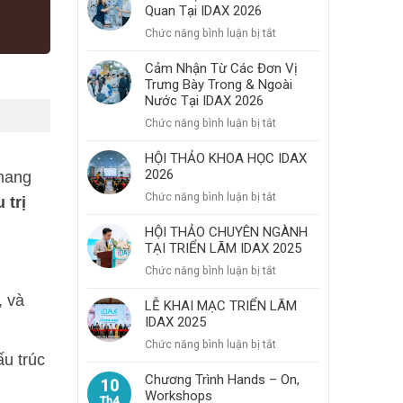
Quan Tại IDAX 2026
Bùng
Nổ
ở
Chức năng bình luận bị tắt
Với
Cảm
Chuỗi
Nhận
Cảm Nhận Từ Các Đơn Vị
Hoạt
Trưng Bày Trong & Ngoài
Của
Động
Nước Tại IDAX 2026
Khách
Chuyên
Tham
ở
Chức năng bình luận bị tắt
Môn,
Quan
Cảm
Kết
Tại
Nhận
HỘI THẢO KHOA HỌC IDAX
Nối
IDAX
2026
Từ
 mang
Và
2026
Các
ở
Chức năng bình luận bị tắt
Trải
 trị
Đơn
HỘI
Nghiệm
Vị
THẢO
HỘI THẢO CHUYÊN NGÀNH
Trưng
TẠI TRIỂN LÃM IDAX 2025
KHOA
Bày
HỌC
ở
Chức năng bình luận bị tắt
Trong
IDAX
HỘI
&
2026
, và
THẢO
LỄ KHAI MẠC TRIỂN LÃM
Ngoài
IDAX 2025
CHUYÊN
Nước
NGÀNH
ở
Chức năng bình luận bị tắt
Tại
TẠI
ấu trúc
LỄ
IDAX
TRIỂN
KHAI
Chương Trình Hands – On,
2026
10
LÃM
Workshops
MẠC
Th4