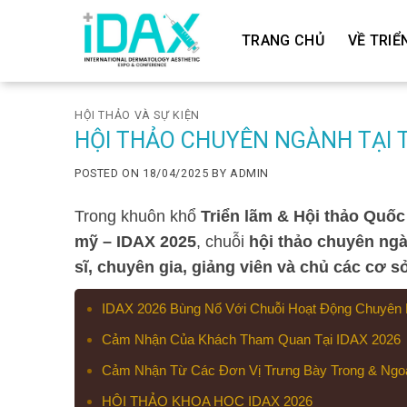
Skip
to
TRANG CHỦ
VỀ TRIỂ
content
HỘI THẢO VÀ SỰ KIỆN
HỘI THẢO CHUYÊN NGÀNH TẠI T
POSTED ON
18/04/2025
BY
ADMIN
Trong khuôn khổ
Triển lãm & Hội thảo Quốc
mỹ – IDAX 2025
, chuỗi
hội thảo chuyên ng
sĩ, chuyên gia, giảng viên và chủ các cơ 
IDAX 2026 Bùng Nổ Với Chuỗi Hoạt Động Chuyên M
Cảm Nhận Của Khách Tham Quan Tại IDAX 2026
Cảm Nhận Từ Các Đơn Vị Trưng Bày Trong & Ngo
HỘI THẢO KHOA HỌC IDAX 2026