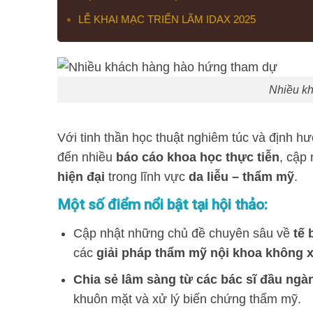
LỄ KHAI MẠC TRIỂN LÃM IDAX 2025
Nhiều k
Với tinh thần học thuật nghiêm túc và định 
đến nhiều
báo cáo khoa học thực tiễn
, cập
hiện đại
trong lĩnh vực
da liễu – thẩm mỹ
.
Một số điểm nổi bật tại hội thảo:
Cập nhật những chủ đề chuyên sâu về
tế 
các
giải pháp thẩm mỹ nội khoa không 
Chia sẻ lâm sàng từ các bác sĩ đầu ngà
khuôn mặt và xử lý biến chứng thẩm mỹ.