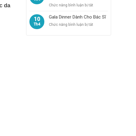
IDAX
TRIỂN
ở
c da
Chức năng bình luận bị tắt
2025
LÃM
Chương
IDAX
Trình
Gala Dinner Dành Cho Bác Sĩ
10
2025
Hands
Th4
ở
Chức năng bình luận bị tắt
–
Gala
On,
Dinner
Workshops
Dành
Cho
Bác
Sĩ